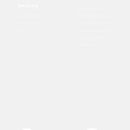
Beratung
komplette
vor Ort oder
Badsanierung &-
in unserem
oder technische
Büro
Moderniesierung,
ganz nach Ihren
Wünschen