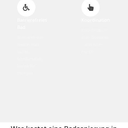
Barrierefreies
Koordination
Bad
Koordination
Barrierefreier
aller Gewerke
Badumbau –
– aus einer
sicher,
Hand
komfortabel,
bereit für
morgen